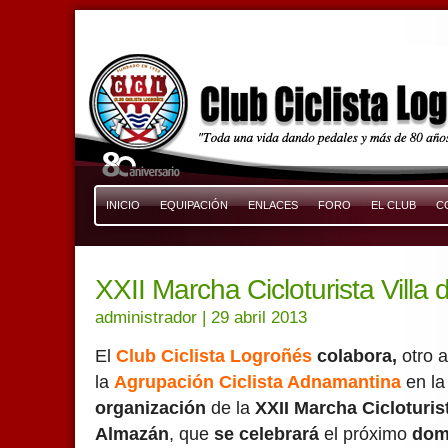
INICIO
EQUIPACIÓN
ENLACES
FORO
EL CLUB
C
XXII Marcha Cicloturista Villa
administrador
| 29 abril 2013
El
Club Ciclista Logroñés
colabora,
otro 
la
Agrupación Ciclista Adnamantina
en la
organización
de la
XXII Marcha Cicloturist
Almazán
, que
se celebrará
el próximo
dom