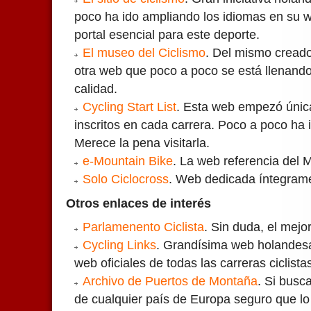
poco ha ido ampliando los idiomas en su w
portal esencial para este deporte.
El museo del Ciclismo
. Del mismo creado
otra web que poco a poco se está llenand
calidad.
Cycling Start List
. Esta web empezó única
inscritos en cada carrera. Poco a poco ha
Merece la pena visitarla.
e-Mountain Bike
. La web referencia del 
Solo Ciclocross
. Web dedicada íntegramen
Otros enlaces de interés
Parlamenento Ciclista
. Sin duda, el mejo
Cycling Links
. Grandísima web holandesa
web oficiales de todas las carreras ciclist
Archivo de Puertos de Montaña
. Si busc
de cualquier país de Europa seguro que lo