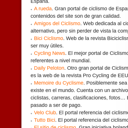
España.
A rueda
. Gran portal de ciclismo de Espa
contenidos del site son de gran calidad.
Amigos del Ciclismo
. Web dedicada al cic
alternativo, pero sin perder de vista la co
Bici Ciclismo
. Web de la revista Bicicicl
ser muy útiles.
Cycling News
. El mejor portal de Ciclism
referentes a nivel mundial.
Daily Peloton
. Otro gran portal de Ciclis
es la web de la revista Pro Cycling de EE
Memoire du Cyclisme
. Posiblemente sea
existe en el mundo. Cuenta con un archiv
ciclistas, carreras, clasificaciones, fotos
pasado a ser de pago.
Velo Club
. El portal referencia del ciclis
Tutto Bici
. El portal referencia del ciclismo
El sitio de ciclismo
. Gran iniciativa hola