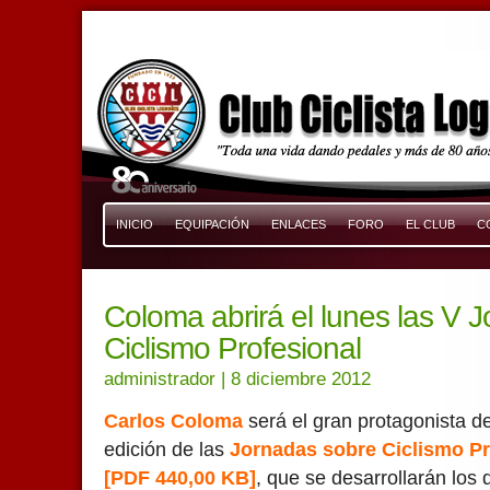
INICIO
EQUIPACIÓN
ENLACES
FORO
EL CLUB
C
Coloma abrirá el lunes las V 
Ciclismo Profesional
administrador
| 8 diciembre 2012
Carlos Coloma
será el gran protagonista de
edición de las
Jornadas sobre Ciclismo Pr
[PDF 440,00 KB]
, que se desarrollarán los