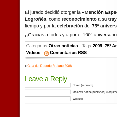
El jurado decidió otorgar la
«Mención Espec
Logroñés
, como
reconocimiento
a su
tray
tiempo y por la
celebración
del
75º anivers
¡¡Gracias a todos y a por el 100º aniversario
Categorias
Otras noticias
Tags
2009
,
75º A
Videos
Comentarios RSS
«
Gala del Deporte Riojano 2008
Leave a Reply
Name (required)
Mail (will not be published) (require
Website