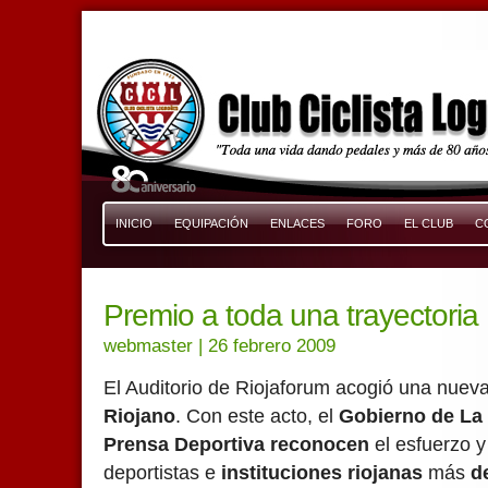
INICIO
EQUIPACIÓN
ENLACES
FORO
EL CLUB
C
Premio a toda una trayectoria
webmaster
| 26 febrero 2009
El Auditorio de Riojaforum acogió una nueva
Riojano
. Con este acto, el
Gobierno de La 
Prensa Deportiva reconocen
el esfuerzo y 
deportistas e
instituciones riojanas
más
d